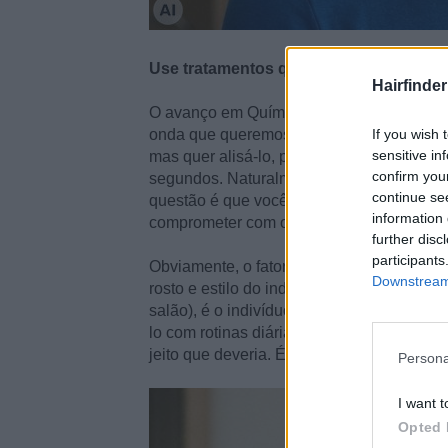
Use tratamentos químicos sabiamente
Hairfinder
O avanço em Química Cosmética significa
If you wish 
onda que queremos no cabelo. Isto signif
sensitive in
mas quer alisá-lo, pode ter o cabelo alis
confirm you
segundos. Naturalmente, o inverso também 
continue se
questão é que você tem que ter a certeza
information 
comprometer com os cuidados e hidratação
further disc
participants
Obviamente, o fator mais importante para
Downstream 
rosto e estilo do indivíduo, mas ao mesmo 
salão), é o indivíduo que tem que conviver
lo com rotinas diárias e semanais que ma
jeito que deveria. É por isso que a comuni
Persona
I want t
Opted 