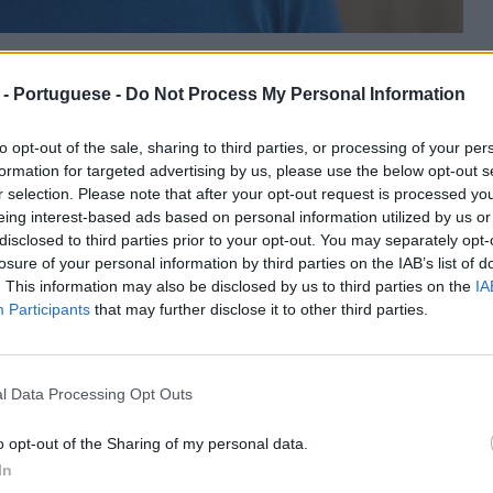
 - Portuguese -
Do Not Process My Personal Information
 que nós podemos criar mais facilmente qualquer padrão de
to opt-out of the sale, sharing to third parties, or processing of your per
ica que a mulher cujo cabelo é naturalmente encaracolado,
formation for targeted advertising by us, please use the below opt-out s
ado e reduzir o tempo de pentear-se em uma fração de
r selection. Please note that after your opt-out request is processed y
é verdadeiro e você pode ter o cabelo liso enrolado. A
eing interest-based ads based on personal information utilized by us or
 do que você realmente quer, porque você tem que se
disclosed to third parties prior to your opt-out. You may separately opt-
 de seu novo estilo de cabelo.
losure of your personal information by third parties on the IAB’s list of
. This information may also be disclosed by us to third parties on the
IA
 a escolha de um estilo é selecionar um que combine com o
Participants
that may further disclose it to other third parties.
tempo em que um estilo pode ficar fantástico na porta (do
 com ele. Viver com isso significa fazer o penteado e cuidá-
ntenham os cabelos saudáveis e o penteado com estilo do
cação é tão importante.
l Data Processing Opt Outs
o opt-out of the Sharing of my personal data.
In