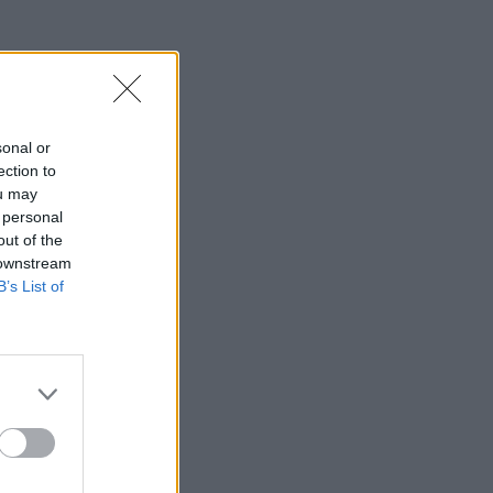
sonal or
ection to
ou may
 personal
out of the
 downstream
B’s List of