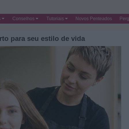
s
Conselhos
Tutoriais
Novos Penteados
Perg
to para seu estilo de vida